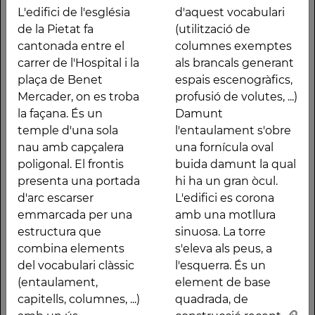
c/ de l'Hospital, 2-6
L'edifici de l'església
d'aquest vocabulari
Bisbal d'Empordà, la
de la Pietat fa
(utilització de
(Baix Empordà)
cantonada entre el
columnes exemptes
carrer de l'Hospital i la
als brancals generant
plaça de Benet
espais escenogràfics,
Descripció
Mercader, on es troba
profusió de volutes, ...)
L'edifici de l'església
barroc d'aquest
la façana. És un
Damunt
de la Pietat fa
vocabulari (utilització
temple d'una sola
l'entaulament s'obre
cantonada entre el
de columnes
nau amb capçalera
una fornícula oval
carrer de l'Hospital i la
exemptes als brancals
poligonal. El frontis
buida damunt la qual
plaça de Benet
generant espais
presenta una portada
hi ha un gran òcul.
Mercader, on es troba
escenogràfics, profusió
d'arc escarser
L'edifici es corona
la façana. És un temple
de volutes, ...) Damunt
emmarcada per una
amb una motllura
d'una sola nau amb
l'entaulament s'obre
estructura que
sinuosa. La torre
capçalera poligonal. El
una fornícula oval
combina elements
s'eleva als peus, a
frontis presenta una
buida damunt la qual
del vocabulari clàssic
l'esquerra. És un
portada d'arc escarser
hi ha un gran òcul.
(entaulament,
element de base
emmarcada per una
L'edifici es corona amb
capitells, columnes, ...)
quadrada, de