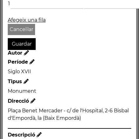
1
Afegeix una fila
Cancel·lar
Nom
Autor
ESGLÉSIA DE LA PIETAT
Període
Siglo XVII
Autor
Tipus
Període
Monument
Siglo XVII
Direcció
Tipus
Plaça Benet Mercader - c/ de l'Hospital, 2-6 Bisbal
Monument
d'Empordà, la (Baix Empordà)
Direcció
Plaça Benet Mercader -
Descripció