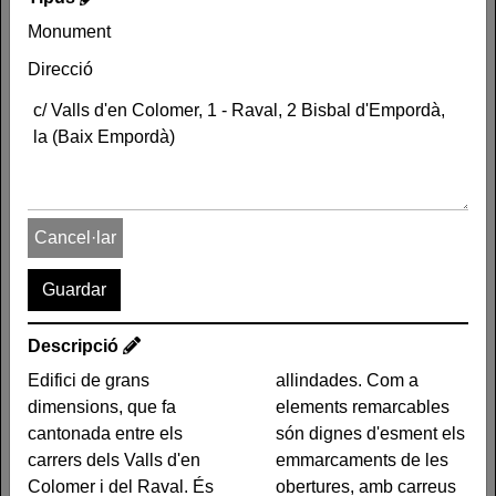
Autor
Monument
Període
Direcció
Siglo XVIII
Tipus
Monument
Direcció
c/ Valls d'en Colomer, 1 -
Cancel·lar
Raval, 2 Bisbal d'Empordà,
la (Baix Empordà)
Descripció
Edifici de grans
allindades. Com a
dimensions, que fa
elements remarcables
Descripció
cantonada entre els
són dignes d'esment els
Edifici de grans
les dels pisos superiors
carrers dels Valls d'en
emmarcaments de les
dimensions, que fa
són allindades. Com a
Colomer i del Raval. És
obertures, amb carreus