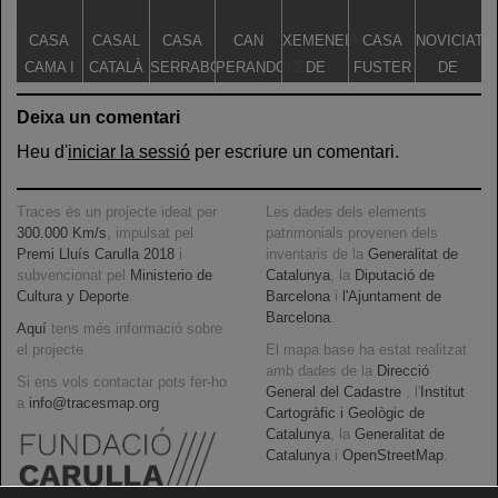
CASA
CASAL
CASA
CAN
XEMENEIA
CASA
NOVICIAT
CAMA I
CATALÀ
SERRABOU
PERANDONES
DE
FUSTER
DE
ESCURRA
- CASA
L'ANTIGA
NOSTRA
Deixa un comentari
TORRE
FÀBRICA
SENYORA
FARJAS
C.E.L.O.
DE LA
Heu d'
iniciar la sessió
per escriure un comentari.
CONSOLAC
Traces és un projecte ideat per
Les dades dels elements
300.000 Km/s
, impulsat pel
patrimonials provenen dels
Premi Lluís Carulla 2018
i
inventaris de la
Generalitat de
subvencionat pel
Ministerio de
Catalunya
, la
Diputació de
Cultura y Deporte
.
Barcelona
i
l'Ajuntament de
Barcelona
.
Aquí
tens més informació sobre
el projecte
El mapa base ha estat realitzat
amb dades de la
Direcció
Si ens vols contactar pots fer-ho
General del Cadastre
, l'
Institut
a
info@tracesmap.org
Cartogràfic i Geològic de
Catalunya
, la
Generalitat de
Catalunya
i
OpenStreetMap
.