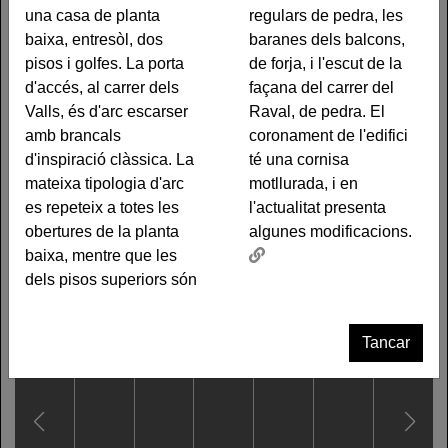
cantonada entre els
elements remarcables
una casa de planta
regulars de pedra, les
carrers dels Valls d'en
són dignes d'esment els
baixa, entresòl, dos
baranes dels balcons,
Colomer i del Raval. És
emmarcaments de les
pisos i golfes. La porta
de forja, i l'escut de la
una casa de planta baixa,
obertures, amb carreus
d'accés, al carrer dels
façana del carrer del
entresòl, dos pisos i
regulars de pedra, les
Valls, és d'arc escarser
Raval, de pedra. El
golfes. La porta d'accés,
baranes dels balcons, de
amb brancals
coronament de l'edifici
al carrer dels Valls, és
forja, i l'escut de la façana
d'inspiració clàssica. La
té una cornisa
d'arc escarser amb
del carrer del Raval, de
mateixa tipologia d'arc
motllurada, i en
brancals d'inspiració
pedra. El coronament de
es repeteix a totes les
l'actualitat presenta
clàssica. La mateixa
l'edifici té una cornisa
obertures de la planta
algunes modificacions.
tipologia d'arc es repeteix
motllurada, i en l'actualitat
baixa, mentre que les
a totes les obertures de la
presenta algunes
dels pisos superiors són
planta baixa, mentre que
modificacions.
Tancar
Altres traces