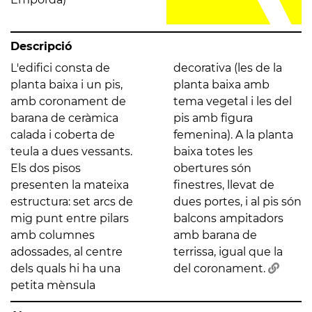
Descripció
L'edifici consta de
decorativa (les de la
planta baixa i un pis,
planta baixa amb
amb coronament de
tema vegetal i les del
barana de ceràmica
pis amb figura
calada i coberta de
femenina). A la planta
teula a dues vessants.
baixa totes les
Els dos pisos
obertures són
presenten la mateixa
finestres, llevat de
estructura: set arcs de
dues portes, i al pis són
mig punt entre pilars
balcons ampitadors
amb columnes
amb barana de
adossades, al centre
terrissa, igual que la
dels quals hi ha una
del coronament.
petita mènsula