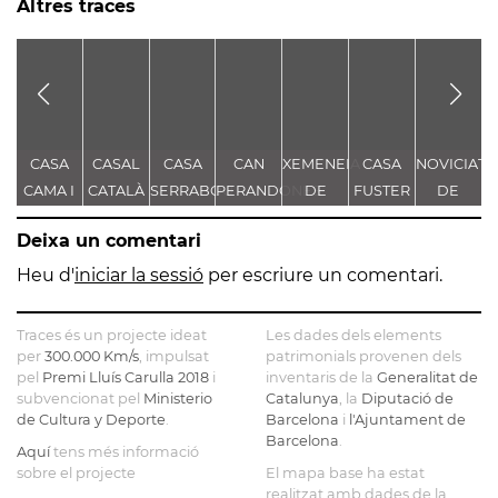
Altres traces
CASA
CASAL
CASA
CAN
XEMENEIA
CASA
NOVICIAT
CAMA I
CATALÀ
SERRABOU
PERANDONES
DE
FUSTER
DE
ESCURRA
- CASA
L'ANTIGA
NOSTRA
Deixa un comentari
TORRE
FÀBRICA
SENYORA
FARJAS
C.E.L.O.
DE LA
Heu d'
iniciar la sessió
per escriure un comentari.
CONSOLAC
Traces és un projecte ideat
Les dades dels elements
per
300.000 Km/s
, impulsat
patrimonials provenen dels
pel
Premi Lluís Carulla 2018
i
inventaris de la
Generalitat de
subvencionat pel
Ministerio
Catalunya
, la
Diputació de
de Cultura y Deporte
.
Barcelona
i
l'Ajuntament de
Barcelona
.
Aquí
tens més informació
sobre el projecte
El mapa base ha estat
realitzat amb dades de la