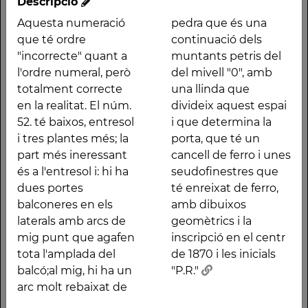
Descripció
Descripció
Aquesta numeració
pedra que és una
Aquesta numeració
pedra que és una
que té ordre
continuació dels
que té ordre
continuació dels
"incorrecte" quant a
muntants petris del
"incorrecte" quant a
muntants petris del
l'ordre numeral, però
del mivell "0", amb
l'ordre numeral, però
del mivell "0", amb una
totalment correcte
una llinda que
totalment correcte en
llinda que divideix
en la realitat. El núm.
divideix aquest espai
la realitat. El núm. 52.
aquest espai i que
52. té baixos, entresol
i que determina la
té baixos, entresol i
determina la porta,
i tres plantes més; la
porta, que té un
tres plantes més; la
que té un cancell de
part més ineressant
cancell de ferro i unes
part més ineressant és
ferro i unes
és a l'entresol i: hi ha
seudofinestres que
a l'entresol i: hi ha dues
seudofinestres que té
dues portes
té enreixat de ferro,
portes balconeres en
enreixat de ferro, amb
balconeres en els
amb dibuixos
els laterals amb arcs de
dibuixos geomètrics i
laterals amb arcs de
geomètrics i la
mig punt que agafen
la inscripció en el centr
mig punt que agafen
inscripció en el centr
tota l'amplada del
de 1870 i les inicials
tota l'amplada del
de 1870 i les inicials
balcó;al mig, hi ha un
"P.R."
balcó;al mig, hi ha un
"P.R."
arc molt rebaixat de
arc molt rebaixat de
Altres traces