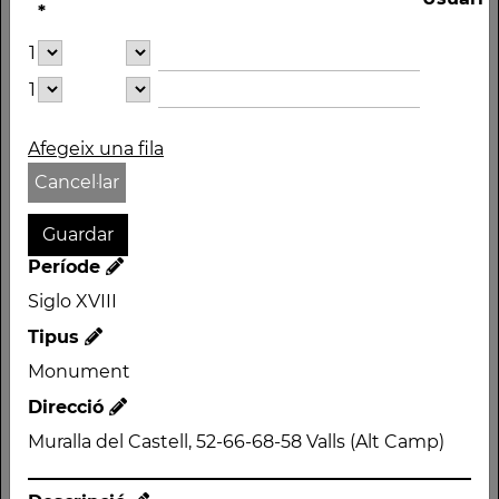
*
Nom
1
CASA AL CARRER
1
MURALLA DEL CASTELL
Afegeix una fila
Autor
Cancel·lar
Període
Siglo XVIII
Tipus
Període
Monument
Siglo XVIII
Direcció
Tipus
Muralla del Castell, 52-
Monument
66-68-58 Valls (Alt
Direcció
Camp)
Muralla del Castell, 52-66-68-58 Valls (Alt Camp)