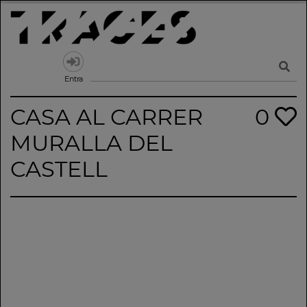
Skip
to
content
Traces
Un mapa de la memòria obert a tothom
Entra
CASA AL CARRER
0
MURALLA DEL
CASTELL